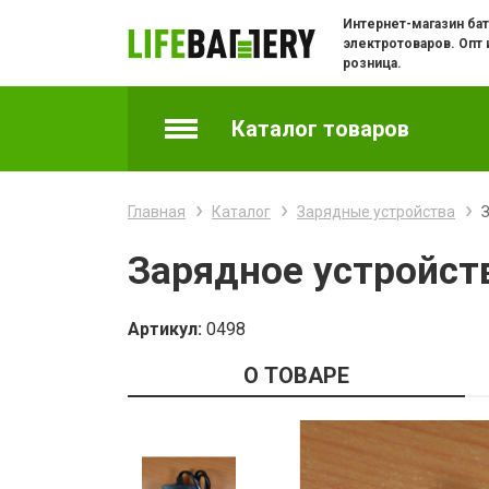
Интернет-магазин бат
электротоваров. Опт 
розница.
Каталог товаров
Аккумуляторы
Главная
Каталог
Зарядные устройства
З
Батарейки
Зарядное устройств
Батарейки часовые
Артикул:
0498
Зарядные устройства
О ТОВАРЕ
Зарядки и адаптеры для телефонов
Кабели