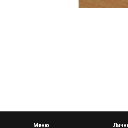
Меню
Личн