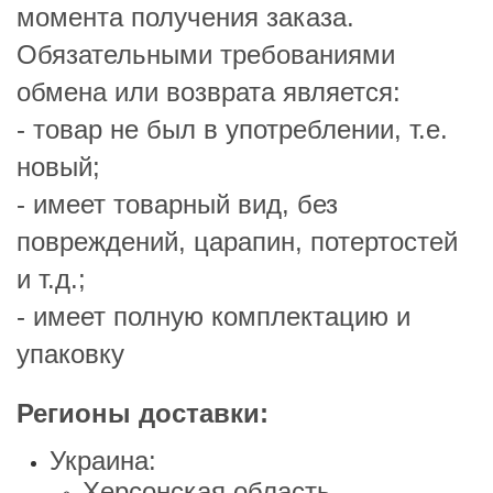
момента получения заказа.
Пов
Обязательными требованиями
Ско
обмена или возврата является:
- товар не был в употреблении, т.е.
Фот
новый;
Кал
- имеет товарный вид, без
Дру
повреждений, царапин, потертостей
и т.д.;
- имеет полную комплектацию и
упаковку
Регионы доставки:
Украина:
Херсонская область