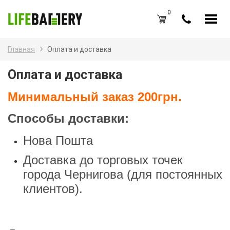
0
RU
UA
Главная
Оплата и доставка
Каталог товаров
Наз
Оплата и доставка
Акк
Вход /
Регистрация
Минимальный заказ 200грн.
Бат
Избранное (
0
)
Способы доставки:
Бат
Акции
Нова Пошта
Зар
О нас
Доставка до торговых точек
Зар
города Чернигова (для постоянных
Новости
клиентов).
Каб
Оплата и доставка
Контакты
Ком