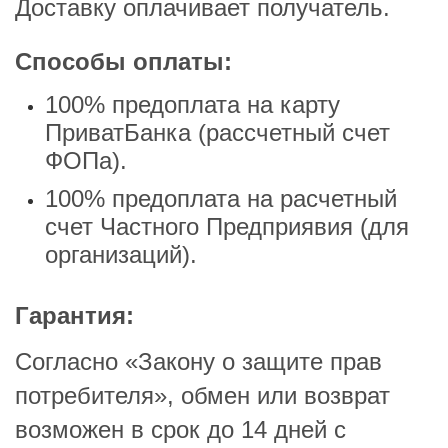
Доставку оплачивает получатель.
Фон
USB
Способы оплаты:
Кар
100% предоплата на карту
Сет
ПриватБанка (рассчетный счет
ФОПа).
Кле
100% предоплата на расчетный
Нау
счет Частного Предприявия (для
Фот
организаций).
Бло
Гарантия:
Мул
Согласно «Закону о защите прав
Рад
потребителя», обмен или возврат
Ком
возможен в срок до 14 дней с
Лам