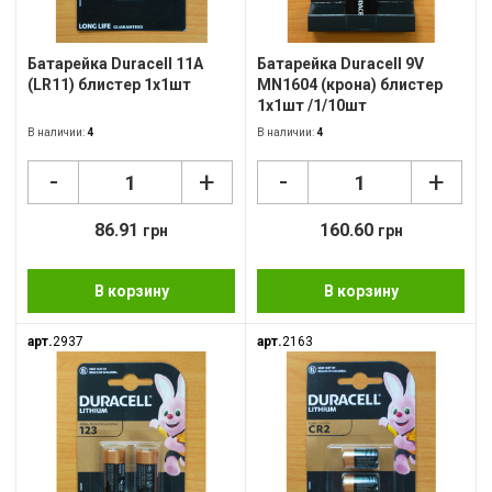
Фон
USB
Батарейка Duracell 11A
Батарейка Duracell 9V
(LR11) блистер 1х1шт
MN1604 (крона) блистер
Кар
1х1шт /1/10шт
В наличии:
4
В наличии:
4
Сет
-
-
+
+
Кле
Нау
86.91
160.60
грн
грн
Фот
В корзину
В корзину
Бло
арт.
2937
арт.
2163
Мул
Рад
Ком
Лам