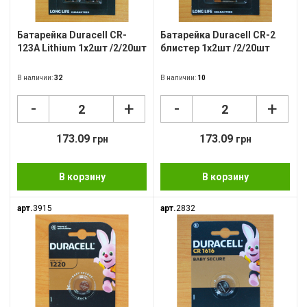
Пов
Батарейка Duracell CR-
Батарейка Duracell CR-2
123A Lithium 1x2шт /2/20шт
блистер 1х2шт /2/20шт
Ско
Фот
В наличии:
32
В наличии:
10
-
-
+
+
Кал
Дру
173.09
173.09
грн
грн
В корзину
В корзину
арт.
3915
арт.
2832