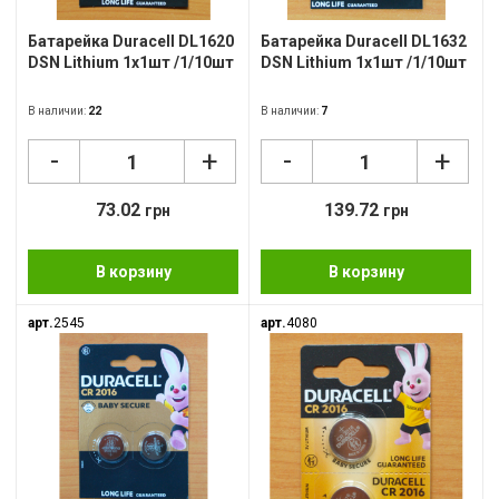
Батарейка Duracell DL1620
Батарейка Duracell DL1632
DSN Lithium 1x1шт /1/10шт
DSN Lithium 1x1шт /1/10шт
В наличии:
22
В наличии:
7
-
-
+
+
73.02
139.72
грн
грн
В корзину
В корзину
арт.
2545
арт.
4080