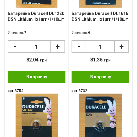
Батарейка Duracell DL1220
Батарейка Duracell DL1616
DSN Lithium 1x1шт /1/10шт
DSN Lithium 1x1шт /1/10шт
В наличии:
7
В наличии:
6
-
-
+
+
82.04
81.36
грн
грн
В корзину
В корзину
арт.
3754
арт.
3732