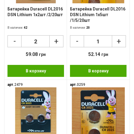
Батарейка Duracell DL2016
Батарейка Duracell DL2016
DSN Lithium 1x2шт /2/20шт
DSN Lithium 1x5шт
/1/5/20шт
В наличии:
42
В наличии:
20
-
-
+
+
59.08
52.14
грн
грн
В корзину
В корзину
арт.
2479
арт.
0259