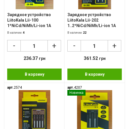
Пов
Зарядное устройство
Зарядное устройство
LiitoKala Lii-100
LiitoKala Lii-202
Ско
1*NiCd/NiMh/Li-ion 1A
1..2*NiCd/NiMh/Li-ion 1A
Фот
В наличии:
4
В наличии:
22
-
-
+
+
Кал
Дру
236.37
361.52
грн
грн
В корзину
В корзину
арт.
2574
арт.
4207
Новинка