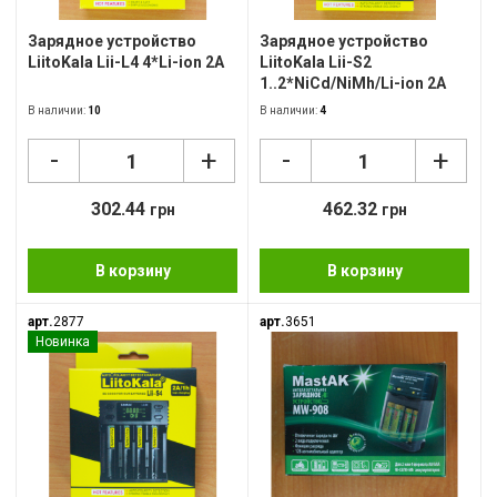
Зарядное устройство
Зарядное устройство
LiitoKala Lii-L4 4*Li-ion 2A
LiitoKala Lii-S2
1..2*NiCd/NiMh/Li-ion 2A
В наличии:
10
В наличии:
4
-
-
+
+
302.44
462.32
грн
грн
В корзину
В корзину
арт.
2877
арт.
3651
Новинка