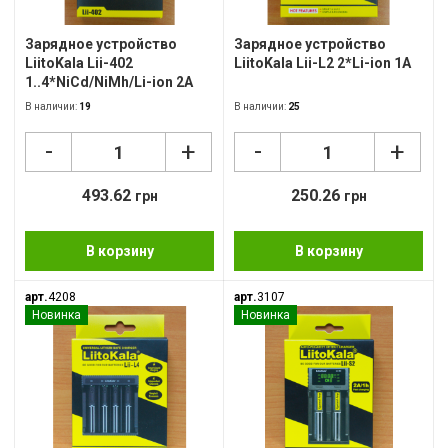
Зарядное устройство
Зарядное устройство
LiitoKala Lii-402
LiitoKala Lii-L2 2*Li-ion 1A
1..4*NiCd/NiMh/Li-ion 2A
В наличии:
19
В наличии:
25
-
-
+
+
493.62
250.26
грн
грн
В корзину
В корзину
арт.
4208
арт.
3107
Новинка
Новинка