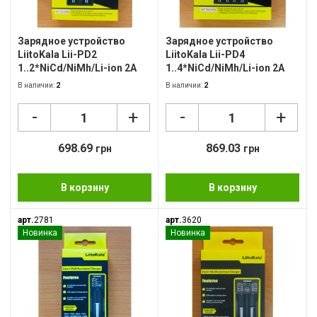
Фон
USB
Питание зарядного устройства
Зарядное устройство
Зарядное устройство
LiitoKala Lii-PD2
LiitoKala Lii-PD4
Кар
1..2*NiCd/NiMh/Li-ion 2A
1..4*NiCd/NiMh/Li-ion 2A
диспл
диспл
Типоразмер заряжаемого аккумулятора
В наличии:
2
В наличии:
2
Сет
-
-
+
+
Кле
Дополнительные функции зарядного устройства
Нау
698.69
869.03
грн
грн
Фот
В корзину
В корзину
Бло
арт.
2781
арт.
3620
Мул
Новинка
Новинка
Рад
Ком
Лам