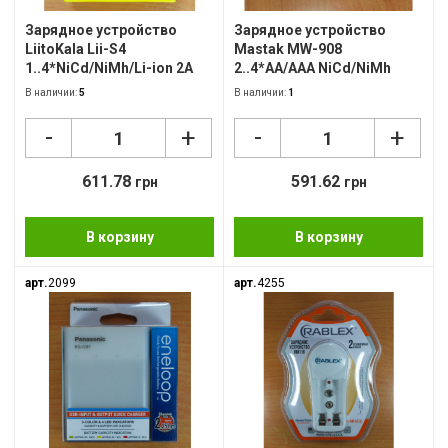
Зарядное устройство
Зарядное устройство
LiitoKala Lii-S4
Mastak MW-908
1..4*NiCd/NiMh/Li-ion 2A
2..4*AA/AAA NiCd/NiMh
800mA с розрядом
В наличии:
5
В наличии:
1
-
-
+
+
611.78
591.62
грн
грн
В корзину
В корзину
арт.
2099
арт.
4255