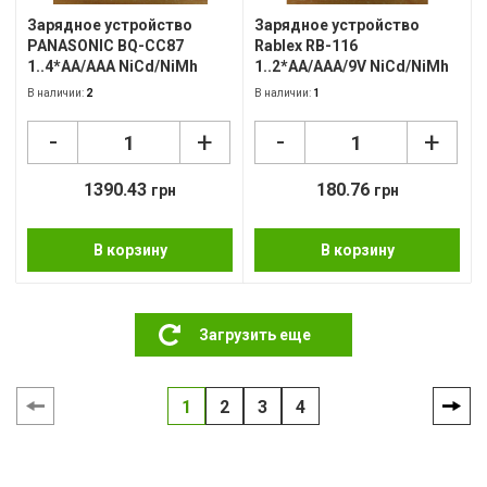
Зарядное устройство
Зарядное устройство
PANASONIC BQ-CC87
Rablex RB-116
1..4*AA/AAA NiCd/NiMh
1..2*AA/AAA/9V NiCd/NiMh
500mA
120mAh
В наличии:
2
В наличии:
1
-
-
+
+
1390.43
180.76
грн
грн
В корзину
В корзину
Загрузить еще
1
2
3
4