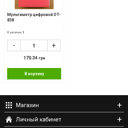
Пов
Мультиметр цифровой DT-
838
Ско
Фот
В наличии:
1
-
+
Кал
Дру
170.34
грн
В корзину
Магазин
Личный кабинет