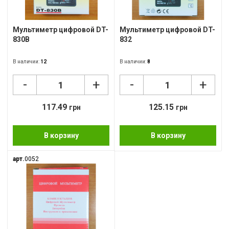
Фон
USB
Мультиметр цифровой DT-
Мультиметр цифровой DT-
830B
832
Кар
В наличии:
12
В наличии:
8
Сет
-
-
+
+
Кле
Нау
117.49
125.15
грн
грн
Фот
В корзину
В корзину
Бло
арт.
0052
Мул
Рад
Ком
Лам