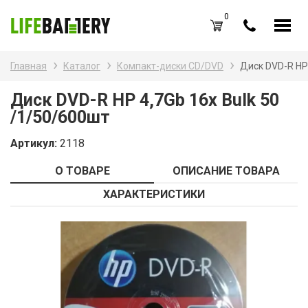
0
RU
UA
Главная
Каталог
Компакт-диски CD/DVD
Диск DVD-R HP 
Каталог товаров
Наз
Диск DVD-R HP 4,7Gb 16x Bulk 50
/1/50/600шт
Акк
Вход /
Регистрация
Артикул:
2118
Бат
Избранное (
0
)
О ТОВАРЕ
ОПИСАНИЕ ТОВАРА
Бат
Акции
ХАРАКТЕРИСТИКИ
Зар
О нас
Зар
Новости
Каб
Оплата и доставка
Контакты
Ком