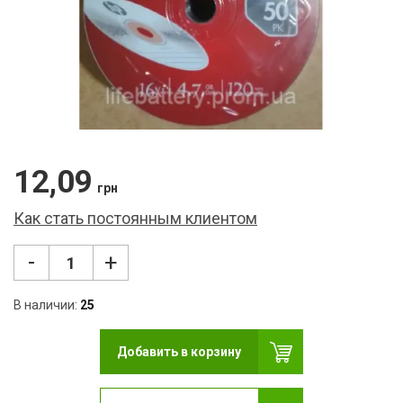
Фон
USB
Кар
Сет
Кле
12,09
Нау
грн
Как стать постоянным клиентом
Фот
Бло
-
+
Мул
В наличии:
25
Рад
Добавить в корзину
Ком
Лам