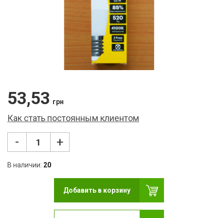
Фон
USB
Кар
Сет
Кле
53,53
Нау
грн
Как стать постоянным клиентом
Фот
Бло
-
+
Мул
В наличии:
20
Рад
Добавить в корзину
Ком
Лам