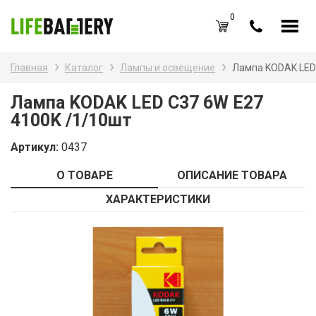
0
RU
UA
Главная
Каталог
Лампы и освещение
Лампа KODAK LED 
Каталог товаров
Наз
Лампа KODAK LED C37 6W E27
4100K /1/10шт
Акк
Вход /
Регистрация
Артикул:
0437
Бат
Избранное (
0
)
О ТОВАРЕ
ОПИСАНИЕ ТОВАРА
Бат
Акции
ХАРАКТЕРИСТИКИ
Зар
О нас
Зар
Новости
Каб
Оплата и доставка
Контакты
Ком