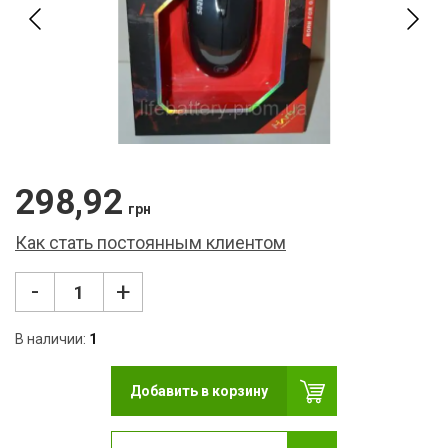
Фон
USB
Кар
Сет
Кле
298,92
Нау
грн
Как стать постоянным клиентом
Фот
Бло
-
+
Мул
В наличии:
1
Рад
Добавить в корзину
Ком
Лам