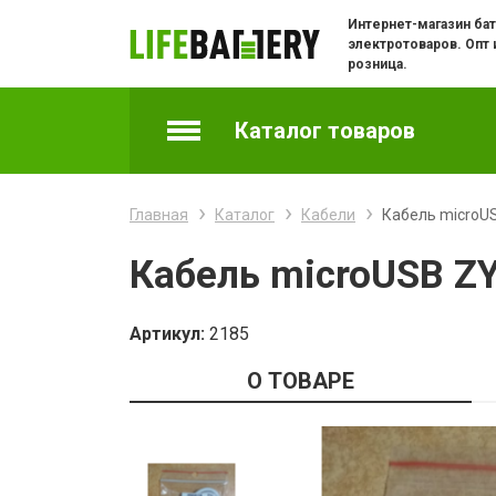
Интернет-магазин бат
электротоваров. Опт 
розница.
Каталог товаров
Аккумуляторы
Главная
Каталог
Кабели
Кабель microUS
Батарейки
Кабель microUSB ZY
Батарейки часовые
Артикул:
2185
Зарядные устройства
О ТОВАРЕ
Зарядки и адаптеры для телефонов
Кабели