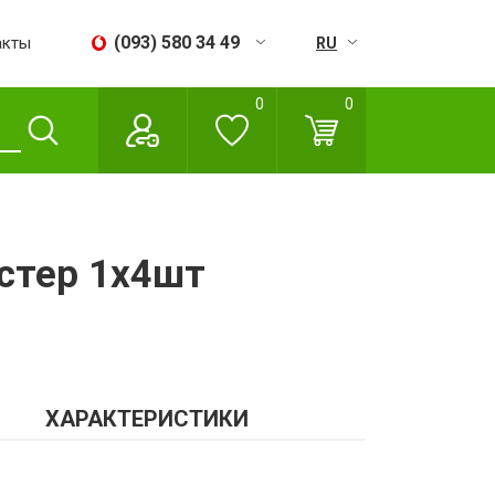
(093) 580 34 49
акты
RU
UA
0
0
Пн - Сб:
09:00 - 18:00
Вс:
Выходной
истер 1х4шт
ХАРАКТЕРИСТИКИ