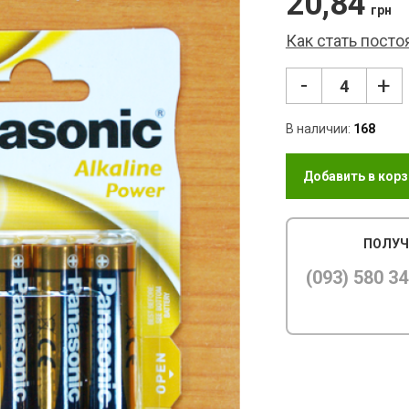
20,84
грн
Как стать пост
-
+
В наличии:
168
Добавить в корз
ПОЛУЧ
(093) 580 34