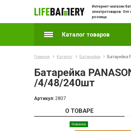
Интернет-магазин бат
электротоваров. Опт 
розница.
Каталог товаров
Аккумуляторы
Главная
Каталог
Батарейки
Батарейка P
Батарейки
Батарейка PANASONI
/4/48/240шт
Батарейки часовые
Зарядные устройства
Артикул:
2807
О ТОВАРЕ
Зарядки и адаптеры для телефонов
Новинка
Кабели