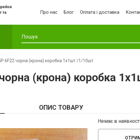
арейок
Про нас
Блог
Оплата і доставка
Конта
т та
P 6F22 чорна (крона) коробка 1х1шт /1/10шт
чорна (крона) коробка 1х1
ОПИС ТОВАРУ
Немає в наявност
ОТРИМ