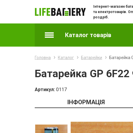
Інтернет-магазин бат
та електротоварів. Оп
роздріб.
Каталог товарів
Акумулятори
Головна
Каталог
Батарейки
Батарейка G
Батарейки
Батарейка GP 6F22 
Батарейки годинникові
Артикул:
0117
Зарядні пристрої
ІНФОРМАЦІЯ
Зарядки та адаптери для телефонів
Кабелі