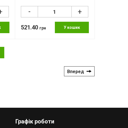
-
+
+
521.40
к
У кошик
грн
Вперед
Графік роботи