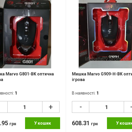
а Marvo G801-BK оптична
Мишка Marvo G909-H-BK опт
ва
ігрова
явності:
1
В наявності:
1
-
-
+
.95
608.31
У кошик
У коши
грн
грн