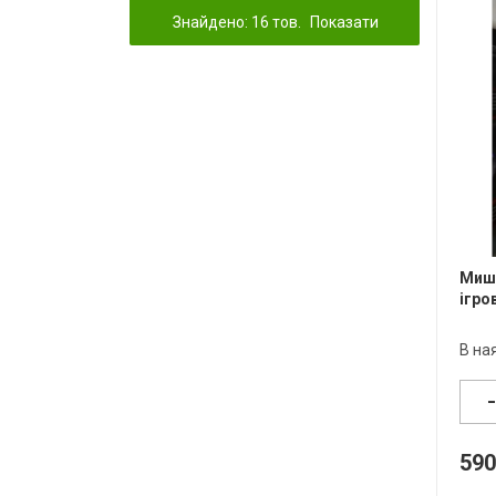
Знайдено: 16 тов.
Показати
Мишк
ігро
В на
590