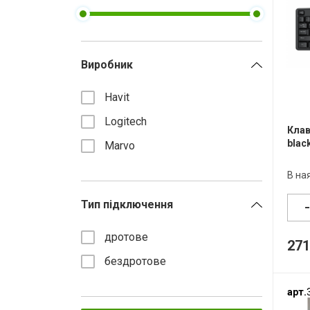
Компакт-диски CD/DVD
Всі розділи
Виробник
Havit
Logitech
Клав
blac
Marvo
В на
Тип підключення
дротове
271
бездротове
арт.