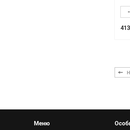
413
Н
Меню
Особи