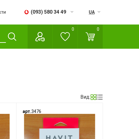
(093) 580 34 49
кти
UA
RU
0
0
Пн - Сб:
09:00 - 18:00
Нд:
Вихідний
Вид:
арт.
3476