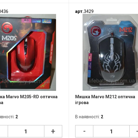
3436
арт.
3429
а Marvo M205-RD оптична
Мишка Marvo M212 оптична
ва
ігрова
явності:
2
В наявності:
2
-
-
+