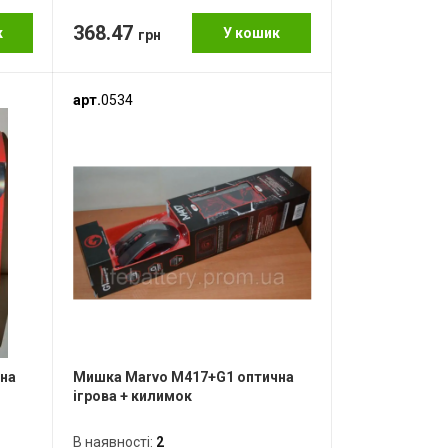
368.47
к
У кошик
грн
арт.
0534
на
Мишка Marvo M417+G1 оптична
ігрова + килимок
В наявності:
2