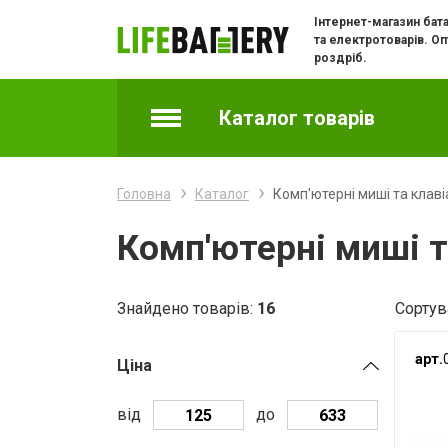
Інтернет-магазин бат
та електротоварів. Оп
роздріб.
Каталог товарів
Акумулятори
Головна
Каталог
Комп'ютерні миші та клаві
Батарейки
Комп'ютерні миші т
Батарейки годинникові
Знайдено товарів:
16
Сортув
Зарядні пристрої
арт.
Ціна
Зарядки та адаптери для телефонів
від
до
Кабелі