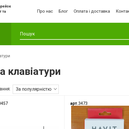
арейок
Про нас
Блог
Оплата і доставка
Конта
т та
атури
а клавіатури
ання:
За популярністю
0457
арт.
3473