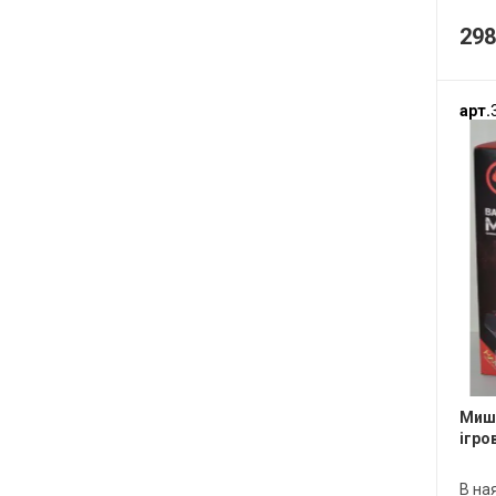
298
арт.
Мишк
ігро
В на