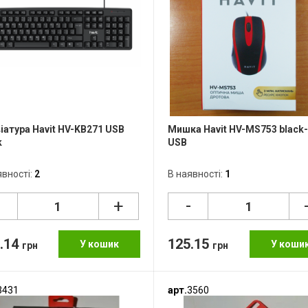
іатура Havit HV-KB271 USB
Мишка Havit HV-MS753 black-
k
USB
явності:
2
В наявності:
1
-
-
+
.14
125.15
У кошик
У коши
грн
грн
3431
арт.
3560