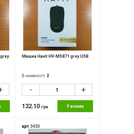
grey
Мишка Havit HV-MS871 grey USB
В наявності:
2
-
+
+
132.10
к
У кошик
грн
арт.
3430