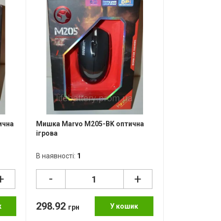
ична
Мишка Marvo M205-BK оптична
ігрова
В наявності:
1
-
+
+
298.92
к
У кошик
грн