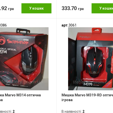
.92
333.70
У кошик
У коши
грн
грн
3386
арт.
3061
а Marvo M314 оптична
Мишка Marvo M319-RD оптич
ва
ігрова
явності:
2
В наявності:
2