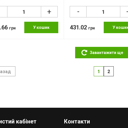
-
-
+
.66
431.02
У кошик
У коши
грн
грн
Завантажити ще
азад
1
2
стий кабінет
Контакти