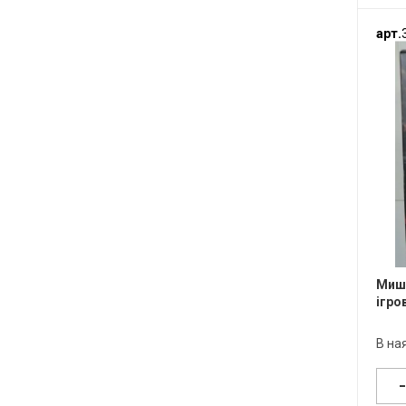
арт.
Мишк
ігро
В на