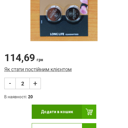
Ліхт
USB
Кар
Мер
Кле
114,69
Нав
грн
Як стати постійним клієнтом
Фот
Бло
-
+
Мул
В наявності:
20
Рад
Додати в кошик
Ком
Лам