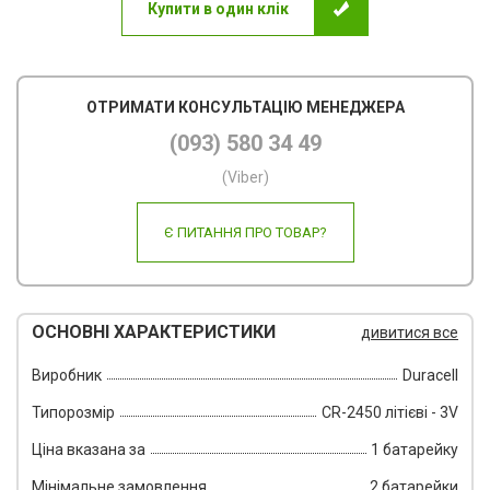
Купити в один клік
Пов
Ско
ОТРИМАТИ КОНСУЛЬТАЦІЮ МЕНЕДЖЕРА
Фот
(093) 580 34 49
Кал
(Viber)
Інш
Є ПИТАННЯ ПРО ТОВАР?
ОСНОВНІ ХАРАКТЕРИСТИКИ
дивитися все
Виробник
Duracell
Типорозмір
CR-2450 літієві - 3V
Ціна вказана за
1 батарейку
Мінімальне замовлення
2 батарейки