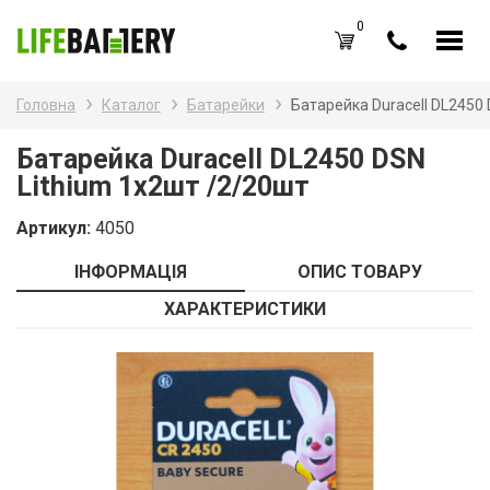
0
UA
RU
Головна
Каталог
Батарейки
Батарейка Duracell DL2450 
Каталог товарів
Наз
Батарейка Duracell DL2450 DSN
Lithium 1x2шт /2/20шт
Аку
Вхід /
Реєстрація
Артикул:
4050
Бат
Обране (
0
)
ІНФОРМАЦІЯ
ОПИС ТОВАРУ
Бат
Акції
ХАРАКТЕРИСТИКИ
Зар
Про нас
Зар
Блог
Каб
Оплата і доставка
Контакти
Ком