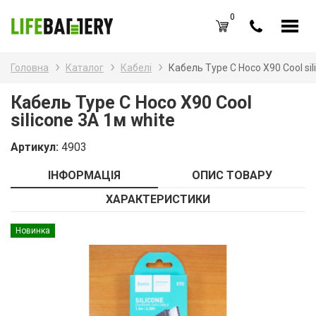
0
UA
RU
Головна
Каталог
Кабелі
Кабель Type C Hoco Х90 Cool sil
Каталог товарів
Наз
Кабель Type C Hoco Х90 Cool
silicone 3A 1м white
Аку
Вхід /
Реєстрація
Артикул:
4903
Бат
Обране (
0
)
ІНФОРМАЦІЯ
ОПИС ТОВАРУ
Бат
Акції
ХАРАКТЕРИСТИКИ
Зар
Про нас
Новинка
Зар
Блог
Каб
Оплата і доставка
Контакти
Ком