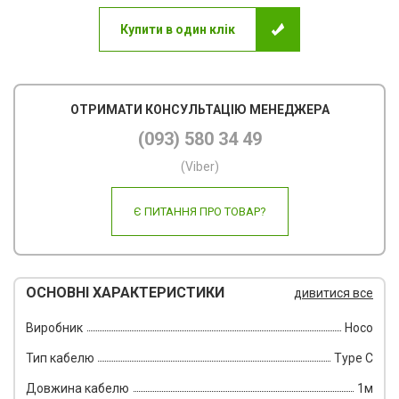
Купити в один клік
Пов
Ско
Фот
ОТРИМАТИ КОНСУЛЬТАЦІЮ МЕНЕДЖЕРА
(093) 580 34 49
Кал
(Viber)
Інш
Є ПИТАННЯ ПРО ТОВАР?
ОСНОВНІ ХАРАКТЕРИСТИКИ
дивитися все
Виробник
Hoco
Тип кабелю
Type C
Довжина кабелю
1м