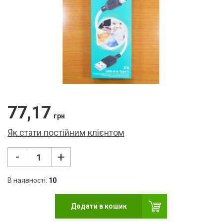
Ліхт
USB
Кар
Мер
Кле
Нав
77,17
грн
Фот
Як стати постійним клієнтом
Бло
-
+
Мул
Рад
В наявності:
10
Ком
Додати в кошик
Лам