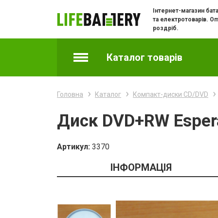
Інтернет-магазин бат
та електротоварів. Оп
роздріб.
Каталог товарів
Акумулятори
Головна
Каталог
Компакт-диски CD/DVD
Батарейки
Диск DVD+RW Espera
Батарейки годинникові
Артикул:
3370
Зарядні пристрої
ІНФОРМАЦІЯ
Зарядки та адаптери для телефонів
Кабелі