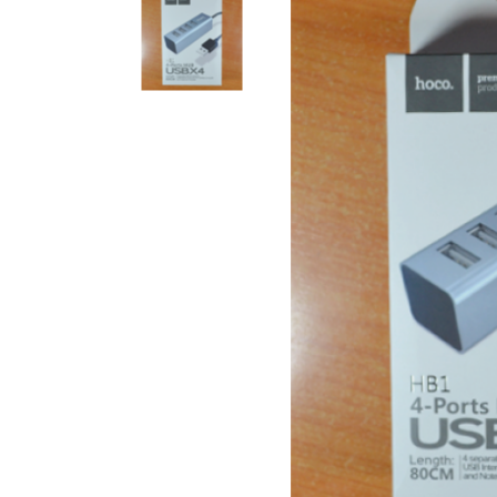
Компакт-диски CD/DVD
Всі розділи