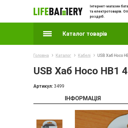
Інтернет-магазин бат
та електротоварів. Оп
роздріб.
Каталог товарів
Акумулятори
Головна
Каталог
Кабелі
USB Хаб Hoco HB
Батарейки
USB Хаб Hoco HB1 4
Батарейки годинникові
Артикул:
3499
Зарядні пристрої
ІНФОРМАЦІЯ
Зарядки та адаптери для телефонів
Кабелі