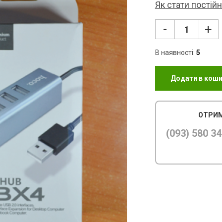
Як стати постій
-
+
В наявності:
5
Додати в кош
ОТРИМ
(093) 580 34