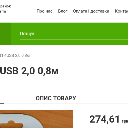
арейок
Про нас
Блог
Оплата і доставка
Конта
т та
1 4USB 2,0 0,8м
USB 2,0 0,8м
ОПИС ТОВАРУ
274,61
гр