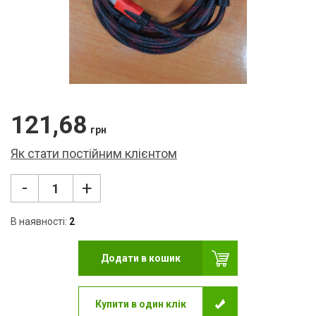
Ліхт
USB
Кар
Мер
Кле
121,68
грн
Нав
Як стати постійним клієнтом
Фот
-
+
Бло
В наявності:
2
Мул
Рад
Додати в кошик
Ком
Купити в один клік
Лам