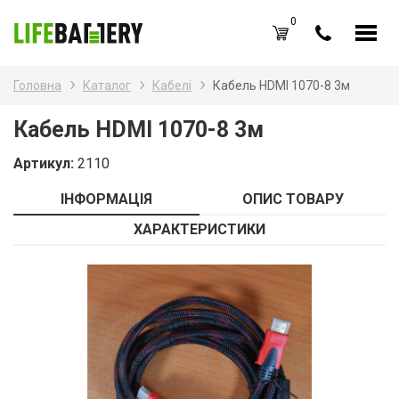
0
UA
RU
Головна
Каталог
Кабелі
Кабель HDMI 1070-8 3м
Каталог товарів
Наз
Кабель HDMI 1070-8 3м
Аку
Вхід /
Реєстрація
Артикул:
2110
Бат
Обране (
0
)
ІНФОРМАЦІЯ
ОПИС ТОВАРУ
Бат
Акції
ХАРАКТЕРИСТИКИ
Зар
Про нас
Зар
Блог
Каб
Оплата і доставка
Контакти
Ком