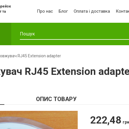
арейок
Про нас
Блог
Оплата і доставка
Конта
т та
овжувач RJ45 Extension adapter
вач RJ45 Extension adapte
ОПИС ТОВАРУ
222,48
гр