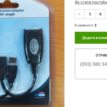
Як стати постій
-
+
В наявності:
2
Додати в кош
ОТРИМ
(093) 580 34