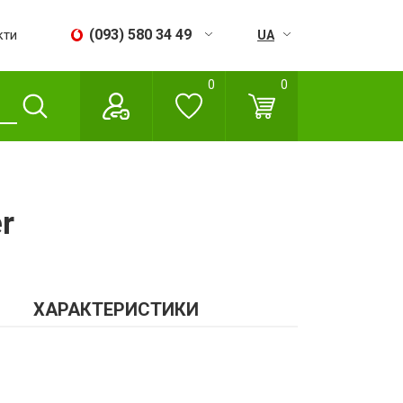
(093) 580 34 49
кти
UA
RU
0
0
Пн - Сб:
09:00 - 18:00
Нд:
Вихідний
r
ХАРАКТЕРИСТИКИ
н