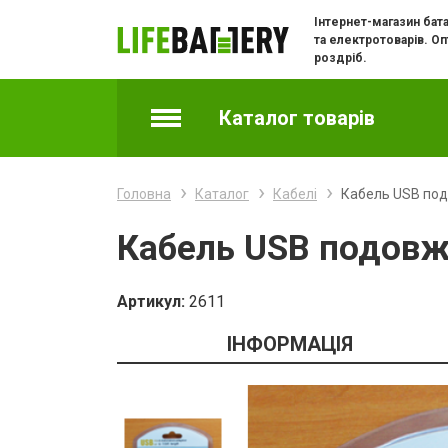
Інтернет-магазин бат
та електротоварів. Оп
роздріб.
Каталог товарів
Акумулятори
Головна
Каталог
Кабелі
Кабель USB под
Батарейки
Кабель USB подовжу
Батарейки годинникові
Артикул:
2611
Зарядні пристрої
ІНФОРМАЦІЯ
Зарядки та адаптери для телефонів
Кабелі