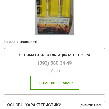
Ліхт
USB
Кар
Мер
Кле
Немає в наявності
Нав
ОТРИМАТИ КОНСУЛЬТАЦІЮ МЕНЕДЖЕРА
Фот
(093) 580 34 49
Бло
(Viber)
Мул
Є ПИТАННЯ ПРО ТОВАР?
Рад
Ком
ОСНОВНІ ХАРАКТЕРИСТИКИ
дивитися все
Лам