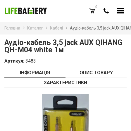
0
UA
RU
Головна
Каталог
Кабелі
Аудіо-кабель 3,5 jack AUX QIH
Каталог товарів
Наз
Аудіо-кабель 3,5 jack AUX QIHANG
QH-M04 white 1м
Аку
Вхід /
Реєстрація
Артикул:
3483
Бат
Обране (
0
)
ІНФОРМАЦІЯ
ОПИС ТОВАРУ
Бат
Акції
ХАРАКТЕРИСТИКИ
Зар
Про нас
Зар
Блог
Каб
Оплата і доставка
Контакти
Ком