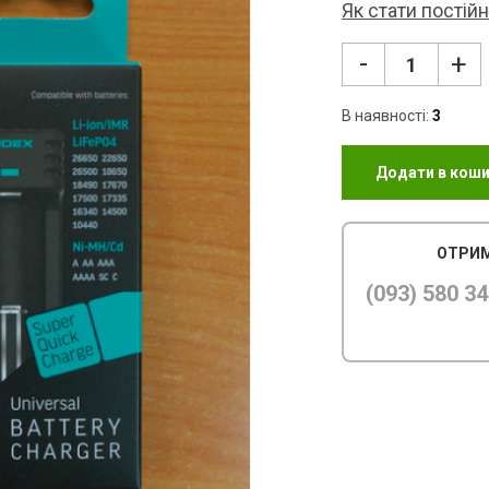
Як стати постій
-
+
В наявності:
3
Додати в кош
ОТРИМ
(093) 580 34