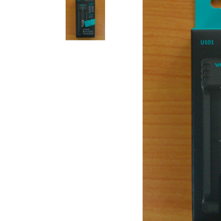
Компакт-диски CD/DVD
Всі розділи