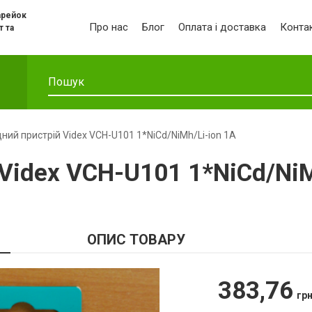
арейок
Про нас
Блог
Оплата і доставка
Конта
т та
ний пристрій Videx VCH-U101 1*NiCd/NiMh/Li-ion 1A
Videx VCH-U101 1*NiCd/NiM
ОПИС ТОВАРУ
383,76
гр