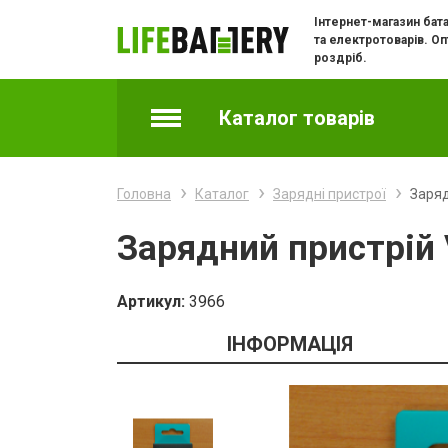
Інтернет-магазин бат
та електротоварів. Оп
роздріб.
Каталог товарів
Акумулятори
Головна
Каталог
Зарядні пристрої
Заряд
Батарейки
Зарядний пристрій 
Батарейки годинникові
Артикул:
3966
Зарядні пристрої
ІНФОРМАЦІЯ
Зарядки та адаптери для телефонів
Кабелі