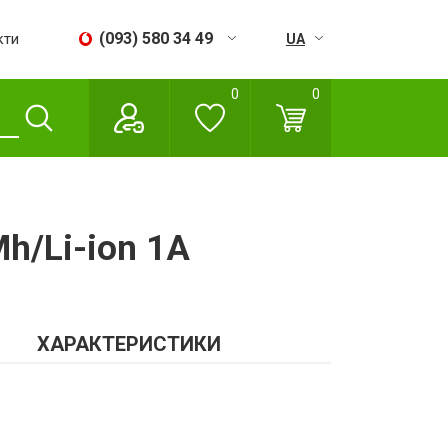
(093) 580 34 49
кти
UA
RU
0
0
Пн - Сб:
09:00 - 18:00
Нд:
Вихідний
h/Li-ion 1A
ХАРАКТЕРИСТИКИ
н