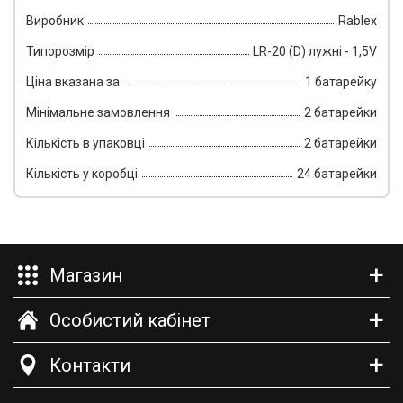
Виробник
Rablex
Пов
Типорозмір
LR-20 (D) лужні - 1,5V
Ско
Ціна вказана за
1 батарейку
Фот
Мінімальне замовлення
2 батарейки
Кал
Кількість в упаковці
2 батарейки
Кількість у коробці
24 батарейки
Інш
Магазин
Особистий кабінет
Контакти