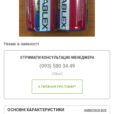
Ліхт
USB
Кар
Мер
Кле
Немає в наявності
Нав
ОТРИМАТИ КОНСУЛЬТАЦІЮ МЕНЕДЖЕРА
Фот
(093) 580 34 49
Бло
(Viber)
Мул
Є ПИТАННЯ ПРО ТОВАР?
Рад
Ком
ОСНОВНІ ХАРАКТЕРИСТИКИ
дивитися все
Лам