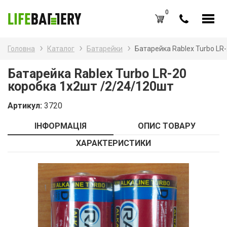
0
UA
RU
Головна
Каталог
Батарейки
Батарейка Rablex Turbo LR
Каталог товарів
Наз
Батарейка Rablex Turbo LR-20
коробка 1x2шт /2/24/120шт
Аку
Вхід /
Реєстрація
Артикул:
3720
Бат
Обране (
0
)
ІНФОРМАЦІЯ
ОПИС ТОВАРУ
Бат
Акції
ХАРАКТЕРИСТИКИ
Зар
Про нас
Зар
Блог
Каб
Оплата і доставка
Контакти
Ком