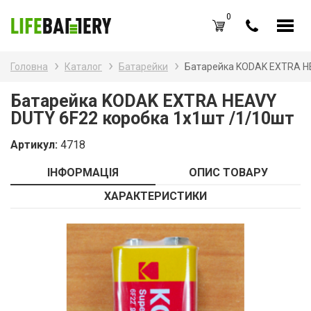
0
UA
RU
Головна
Каталог
Батарейки
Батарейка KODAK EXTRA HE
Каталог товарів
Наз
Батарейка KODAK EXTRA HEAVY
DUTY 6F22 коробка 1х1шт /1/10шт
Аку
Вхід /
Реєстрація
Артикул:
4718
Бат
Обране (
0
)
ІНФОРМАЦІЯ
ОПИС ТОВАРУ
Бат
Акції
ХАРАКТЕРИСТИКИ
Зар
Про нас
Зар
Блог
Каб
Оплата і доставка
Контакти
Ком