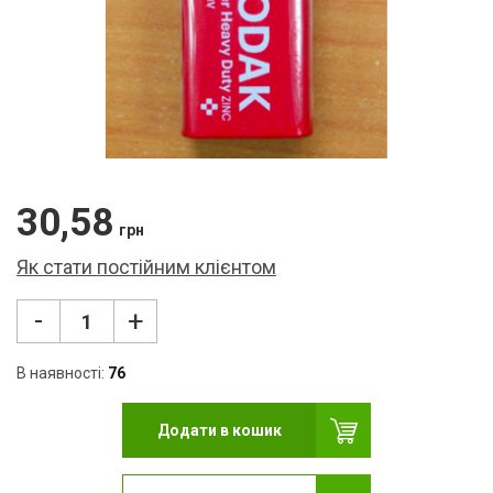
Ліхт
USB
Кар
Мер
Кле
30,58
Нав
грн
Як стати постійним клієнтом
Фот
Бло
-
+
Мул
В наявності:
76
Рад
Додати в кошик
Ком
Лам