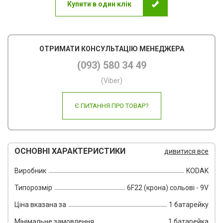
Купити в один клік
Пов
Ско
ОТРИМАТИ КОНСУЛЬТАЦІЮ МЕНЕДЖЕРА
Фот
(093) 580 34 49
Кал
(Viber)
Інш
Є ПИТАННЯ ПРО ТОВАР?
ОСНОВНІ ХАРАКТЕРИСТИКИ
дивитися все
Виробник
KODAK
Типорозмір
6F22 (крона) сольові - 9V
Ціна вказана за
1 батарейку
Мінімальне замовлення
1 батарейка